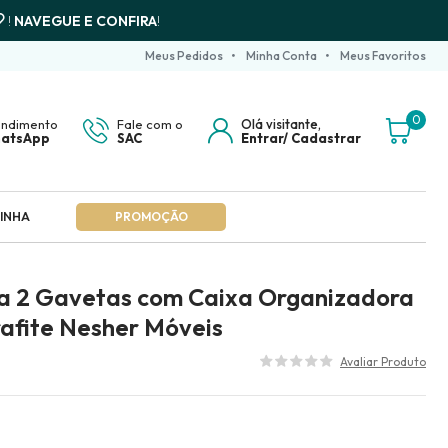
!
NAVEGUE E CONFIRA
!
Meus Pedidos
Minha Conta
Meus Favoritos
0
endimento
Fale com o
Olá visitante,
atsApp
SAC
Entrar/
Cadastrar
INHA
PROMOÇÃO
ta 2 Gavetas com Caixa Organizadora
rafite Nesher Móveis