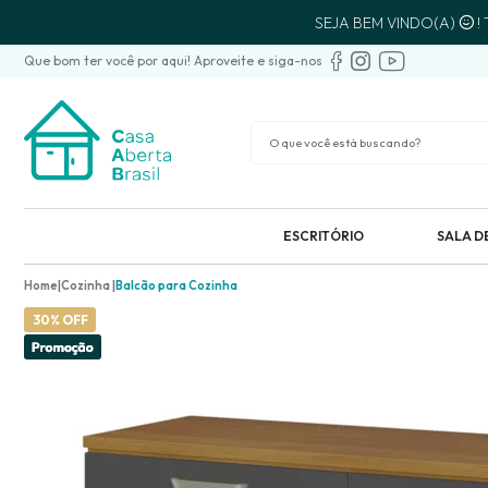
SEJA BEM VINDO(A)
!
Que bom ter você por aqui! Aproveite e siga-nos
ESCRITÓRIO
SALA D
Home
Cozinha
Balcão para Cozinha
30% OFF