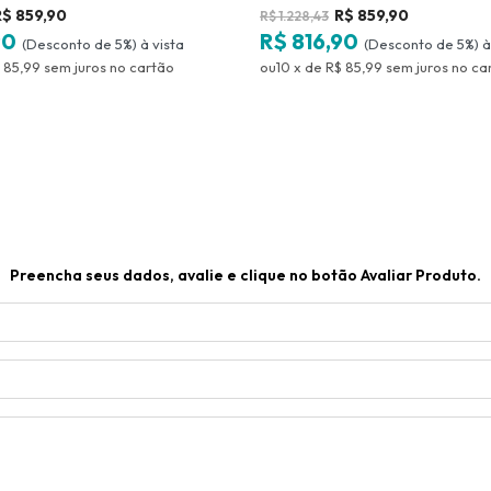
R$
859,90
R$
859,90
R$
1.228,43
90
R$ 816,90
(Desconto
de
5%)
(Desconto
de
5%)
 85,99
sem juros
no
10
x
de
R$ 85,99
sem juros
no
Preencha seus dados, avalie e clique no botão Avaliar Produto.