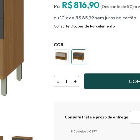
R$ 816,90
(Desconto
de
5%)
10
x
de
R$ 85,99
sem juros
no
COR
COM
Consulte frete e prazo de entrega
Não sabe o CEP?