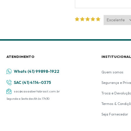
ATENDIMENTO
INSTITUCIONA
Whats (41) 99898-1922
Quem somos
SAC (41) 4114-0375
Segurança e Priv
sac@casaabertabrasil.com.br
Troca e Devoluçã
Segunda a Sexta das 8h às 17h30
Termos & Condiçõ
Seja Fornecedor