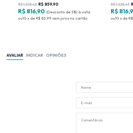
Freijó/Off White Nesher Móveis
R$
859,90
R$
1.228,43
R$
1.228,43
R$ 816,90
R$ 816,
(Desconto
de
5%)
10
x
de
R$ 85,99
sem juros
no
10
x
de
R$
AVALIAR
INDICAR
OPINIÕES