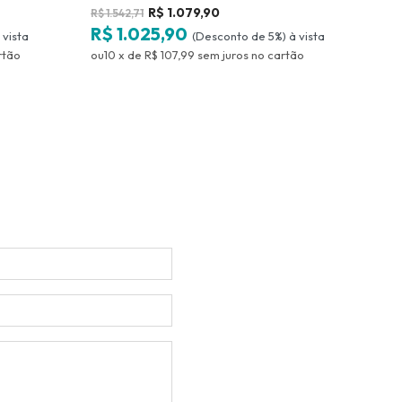
Nesh
R$
1.079,90
R$
1.542,71
R$
1.5
R$ 1.025,90
R$ 
(Desconto
de
5%)
10
x
de
R$ 107,99
sem juros
no
10