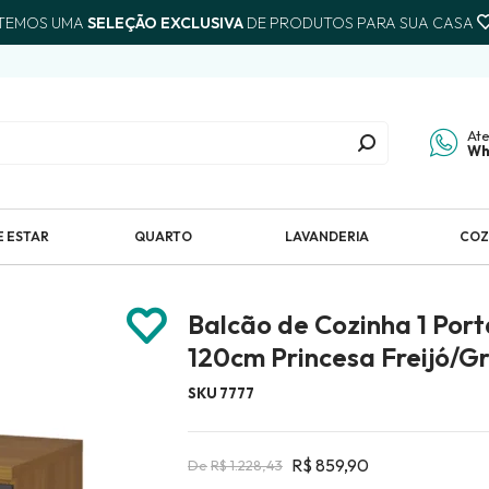
 TEMOS UMA
SELEÇÃO EXCLUSIVA
DE PRODUTOS PARA SUA CASA
At
Wh
E ESTAR
QUARTO
LAVANDERIA
COZ
Balcão de Cozinha 1 Por
120cm Princesa Freijó/G
SKU 7777
R$ 859,90
R$ 1.228,43