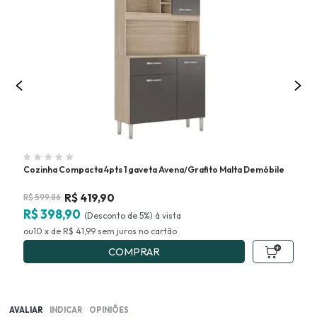
Cozinha Compacta 4pts 1 gaveta Avena/Grafito Malta Demóbile
Arm
Cri
R$
419,90
R$
599,86
R$
R$ 398,90
R$
(Desconto
de
5%)
10
x
de
R$ 41,99
sem juros
no
COMPRAR
AVALIAR
INDICAR
OPINIÕES