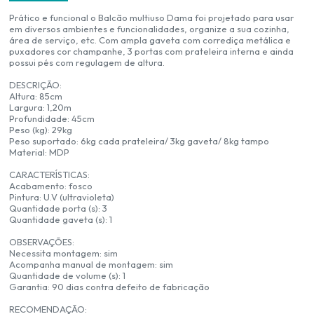
Prático e funcional o Balcão multiuso Dama foi projetado para usar
em diversos ambientes e funcionalidades, organize a sua cozinha,
área de serviço, etc. Com ampla gaveta com corrediça metálica e
puxadores cor champanhe, 3 portas com prateleira interna e ainda
possui pés com regulagem de altura.
DESCRIÇÃO:
Altura: 85cm
Largura: 1,20m
Profundidade: 45cm
Peso (kg): 29kg
Peso suportado: 6kg cada prateleira/ 3kg gaveta/ 8kg tampo
Material: MDP
CARACTERÍSTICAS:
Acabamento: fosco
Pintura: U.V (ultravioleta)
Quantidade porta (s): 3
Quantidade gaveta (s): 1
OBSERVAÇÕES:
Necessita montagem: sim
Acompanha manual de montagem: sim
Quantidade de volume (s): 1
Garantia: 90 dias contra defeito de fabricação
RECOMENDAÇÃO: