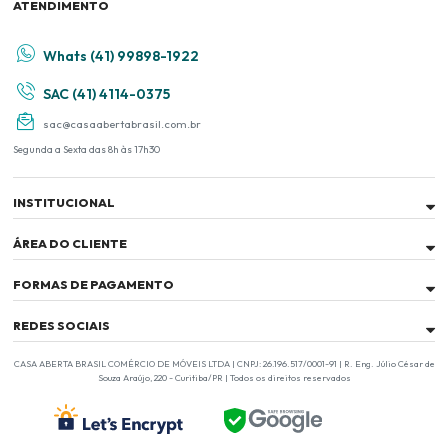
ATENDIMENTO
Whats (41) 99898-1922
SAC (41) 4114-0375
sac@casaabertabrasil.com.br
Segunda a Sexta das 8h às 17h30
INSTITUCIONAL
ÁREA DO CLIENTE
FORMAS DE PAGAMENTO
REDES SOCIAIS
CASA ABERTA BRASIL COMÉRCIO DE MÓVEIS LTDA | CNPJ: 26.196.517/0001-91 | R. Eng. Júlio César de
Souza Araújo, 220 - Curitiba/PR | Todos os direitos reservados