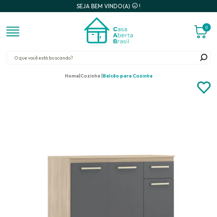
SEJA BEM VINDO(A)
!
0
Home
Cozinha
Balcão para Cozinha