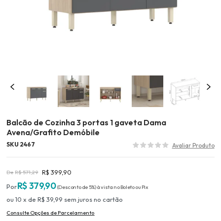
Balcão de Cozinha 3 portas 1 gaveta Dama
Avena/Grafito Demóbile
SKU 2467
R$ 399,90
R$ 571,29
R$ 379,90
(Desconto
de
5%)
10
x
de
R$ 39,99
sem juros
no