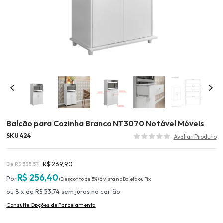
Balcão para Cozinha Branco NT3070 Notável Móveis
SKU 424
R$ 269,90
R$ 385,57
R$ 256,40
(Desconto
de
5%)
8
x
de
R$ 33,74
sem juros
no