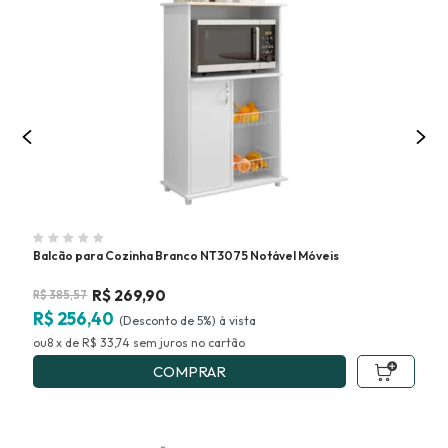
Balcão para Cozinha Branco NT3075 Notável Móveis
Bal
R$
269,90
R$
385,57
R$
R$ 256,40
R$
(Desconto
de
5%)
8
x
de
R$ 33,74
sem juros
no
8
COMPRAR