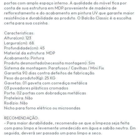
portas com amplo espaço interno. A qualidade do móvel fica por
conta de sua estrutura em MDP proveniente de madeira de
reflorestamento e do acabamento em pintura UV que garante maior
resistência e durabilidade ao produto. O Balcão Classic é a escolha
certa para sua cozinha.
Caracteristicas:
Altura(cm): 123
Largura(cm): 68
Profundidade(cm): 45
Material da estrutura: MDP
Acabamento: Pintura
Produto desmontado(necessita montagem): Sim
Sistema de montagem: Parafusos / Cavilhas / Mini Fix
Garantia 90 dias contra defeitos de fabricação
Peso do produto(Kg): 25 KG
Gavetas: 01 gaveta com corrediça metálica
03 puxadores plásticos cromados
Porta: 02 portas com dobradiças metálicas
Prateleira: Não
Rodízio: Não
Nicho para forno elétrico ou microondas
RECOMENDAÇÃO:
- Para maior durabilidade, recomenda-se que a limpeza seja feita
com pano limpo e levemente umedecido em água e sabão neutro. Em
seguida, deverá ser passado um pano limpo e seco.