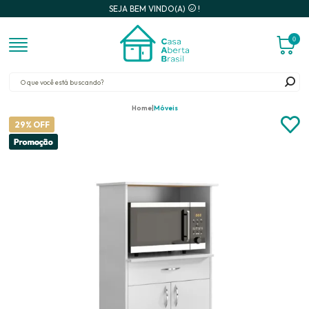
SEJA BEM VINDO(A)
!
0
Home
Móveis
29% OFF