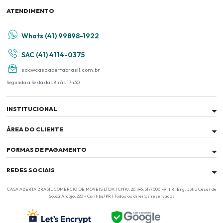
ATENDIMENTO
Whats (41) 99898-1922
SAC (41) 4114-0375
sac@casaabertabrasil.com.br
Segunda a Sexta das 8h às 17h30
INSTITUCIONAL
ÁREA DO CLIENTE
FORMAS DE PAGAMENTO
REDES SOCIAIS
CASA ABERTA BRASIL COMÉRCIO DE MÓVEIS LTDA | CNPJ: 26.196.517/0001-91 | R. Eng. Júlio César de
Souza Araújo, 220 - Curitiba/PR | Todos os direitos reservados