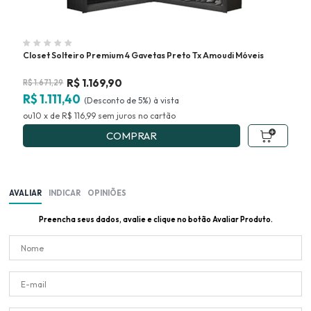
Closet Solteiro Premium 4 Gavetas Preto Tx Amoudi Móveis
Clo
Mó
R$
1.169,90
R$
1.671,29
R$
R$ 1.111,40
R$
(Desconto
de
5%)
10
x
de
R$ 116,99
sem juros
no
COMPRAR
AVALIAR
INDICAR
OPINIÕES
Preencha seus dados, avalie e clique no botão Avaliar Produto.