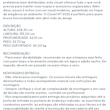
prateleiras bem distribuídas, este closet oferece tudo o que você
precisa para manter suas roupas e acessórios organizados. Além
disso, possui 2 nichos com um visual moderno, garantindo um toque
de elegância ao ambiente. O Closet NT 6025 é perfeito para quem
busca funcionalidade sem abrir mão do design
DESCRIÇÃO
ALTURA: 208,30 cm
LARGURA: 133,00 cm
PROFUNDIDADE: 46,10 cm
PESO: 52,70 kg
PESO SUPORTADO: 45,00 kg
RECOMENDAÇÃO:
- Para maior durabilidade, recomenda-se que a limpeza seja feita
com pano limpo e levemente umedecido em água e sabão neutro. Em
seguida, deverá ser passado um pano limpo e seco.
MONTAGEM E ENTREGA:
- Não oferecemos montagem. Os nossos móveis são entregues
desmontados e todos acompanham manual com instruções de
montagem.
- Sempre verifique o nível de complexidade de montagem e em caso
de dúvida não monte sozinho, contrate um profissional
- Nos responsabilizamos pela entrega dos produtos adquiridos até a
porta de entrada ou portaria do endereço indicado, se a portaria do
condomínio permitir, as entregas são efetuadas no piso térreo e é de
responsabilidade do cliente a locomoção da mercadoria até seu