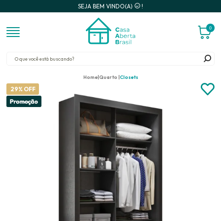
SEJA BEM VINDO(A)
!
0
Home
Quarto
Closets
29% OFF