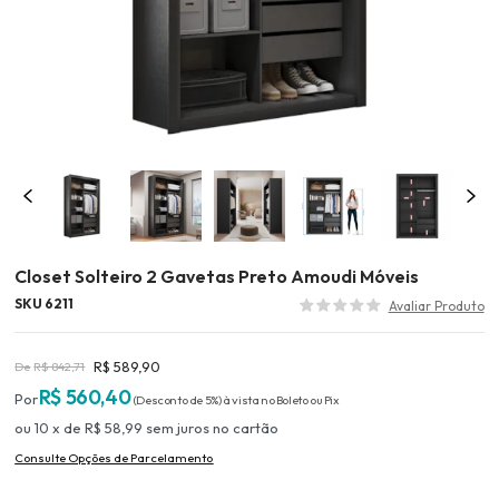
Closet Solteiro 2 Gavetas Preto Amoudi Móveis
SKU 6211
R$ 589,90
R$ 842,71
R$ 560,40
(Desconto
de
5%)
10
x
de
R$ 58,99
sem juros
no