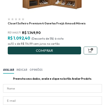
Closet Solteiro Premium 4 Gavetas Freijó Amoudi Móveis
Clo
R$
1.149,90
R$
1.642,71
R$
R$ 1.092,40
R$
(Desconto
de
5%)
10
x
de
R$ 114,99
sem juros
no
COMPRAR
AVALIAR
INDICAR
OPINIÕES
Preencha seus dados, avalie e clique no botão Avaliar Produto.