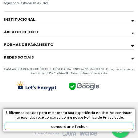
Segunda a Sexta das 8h às 17h30
INSTITUCIONAL
ÁREA DO CLIENTE
FORMAS DE PAGAMENTO
REDES SOCIAIS
CASA ABERTA BRASIL COMÉRCIO DE MÓVEIS LTDA | CNPJ: 26.196.517/0001-91 | R. Eng. Júlio César de
Souza Araújo, 220 - Curitiba/PR | Todos os direitos reservados
Utilizamos cookies para melhorar a sua experiência no site. Ao continuar
A Casa Aberta Brasil é uma loja online especializada em venda de móveis. Localizada no
navegando, você concorda com a nossa
Política de Privacidade
.
Paraná, a empresa surgiu com o intuito de oferecer móveis de qualidade aos seus
consumidores, de forma descomplicada, garantindo uma ótima experiência de compra.
concordar e fechar
Desenvolvido por