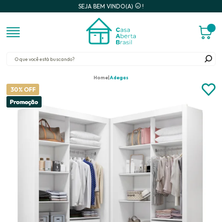
SEJA BEM VINDO(A)
!
Home
Adegas
30% OFF