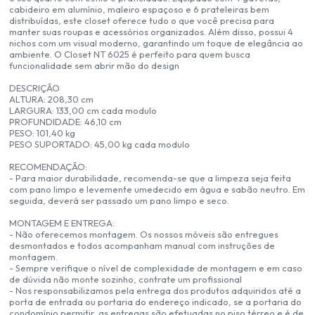
cabideiro em alumínio, maleiro espaçoso e 6 prateleiras bem
distribuídas, este closet oferece tudo o que você precisa para
manter suas roupas e acessórios organizados. Além disso, possui 4
nichos com um visual moderno, garantindo um toque de elegância ao
ambiente. O Closet NT 6025 é perfeito para quem busca
funcionalidade sem abrir mão do design
DESCRIÇÃO
ALTURA: 208,30 cm
LARGURA: 133,00 cm cada modulo
PROFUNDIDADE: 46,10 cm
PESO: 101,40 kg
PESO SUPORTADO: 45,00 kg cada modulo
RECOMENDAÇÃO:
- Para maior durabilidade, recomenda-se que a limpeza seja feita
com pano limpo e levemente umedecido em água e sabão neutro. Em
seguida, deverá ser passado um pano limpo e seco.
MONTAGEM E ENTREGA:
- Não oferecemos montagem. Os nossos móveis são entregues
desmontados e todos acompanham manual com instruções de
montagem.
- Sempre verifique o nível de complexidade de montagem e em caso
de dúvida não monte sozinho, contrate um profissional
- Nos responsabilizamos pela entrega dos produtos adquiridos até a
porta de entrada ou portaria do endereço indicado, se a portaria do
condomínio permitir, as entregas são efetuadas no piso térreo e é de