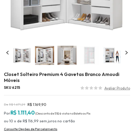
Closet Solteiro Premium 4 Gavetas Branco Amoudi
Móveis
SKU 6215
R$ 1.169,90
R$ 1.671,29
R$ 1.111,40
(Desconto
de
5%)
10
x
de
R$ 116,99
sem juros
no