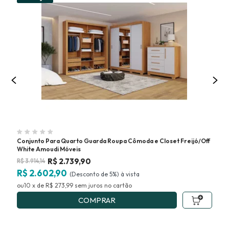
Conjunto Para Quarto Guarda Roupa Cômoda e Closet Freijó/Off
Gua
White Amoudi Móveis
R$
2.739,90
R$
3.914,14
R$
R$ 2.602,90
R$
(Desconto
de
5%)
10
x
de
R$ 273,99
sem juros
no
COMPRAR