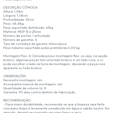
DESCRIÇÃO CÔMODA:
Altura: 1,08m
Largura: 1,08cm
Profundidade: 45cm
Peso: 48,41kg
Peso suportado distribuído: 43kg
Material: MDP 15 e 25mm
Número de portas: 1 articulada.
Número de gavetas: 4
Tipo de corrediça da gaveta: telescópica
Peso máximo suportado pelas prateleiras 6,00 kg
Montagem Flex: A Cômoda possui montagem flex, ou seja, na opção
branco, algumas peças tem uma lado branco e um lado rosa, e vc
pode escolher o lado na hora da montagem, deixando a peça rosa
aparente ou todo branco
OBSERVAÇÕES:
Necessita montagem: sim
Acompanha manual de montagem: sim
Quantidade de volume (s): 8
Garantia: 90 dias contra defeito de fabricação
RECOMENDAÇÃO:
- Para maior durabilidade, recomenda-se que a limpeza seja feita
com pano limpo e levemente umedecido em água e sabão neutro. Em
seguida, deverá ser passado um pano limpo e seco.