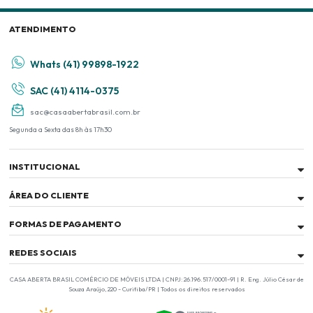
ATENDIMENTO
Whats (41) 99898-1922
SAC (41) 4114-0375
sac@casaabertabrasil.com.br
Segunda a Sexta das 8h às 17h30
INSTITUCIONAL
ÁREA DO CLIENTE
FORMAS DE PAGAMENTO
REDES SOCIAIS
CASA ABERTA BRASIL COMÉRCIO DE MÓVEIS LTDA | CNPJ: 26.196.517/0001-91 | R. Eng. Júlio César de
Souza Araújo, 220 - Curitiba/PR | Todos os direitos reservados