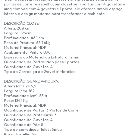
portas de correr e espelho, um closet sem portas com 4 gavetas e
uma cômoda com 4 gavetas e 1 porta, ele oferece amplo espaço
interno e design moderno para transformar o ambiente.
DESCRIÇÃO CLOSET:
Altura: 208 cm
Largura: 193cm
Profundidade: 46,1 cm
Peso do Produto: 65,76Kg
Material Principal: MDP
Acabamento: Pintura U.V.
Espessura do Material da Estrutura: 12mm
Quantidade de Portas: Não possui portas
Quantidade de Gavetas: 4
Tipo da Corrediça da Gaveta: Metálica
DESCRIÇÃO GUARDA-ROUPA:
Altura (cm): 206,5
Largura (cm): 182
Profundidade (cm): 53,4
Peso: 134,1 Kg
Material Principal: MDP
Quantidade de Portas: 3 Portas de Correr
Quantidade de Prateleiras: 3
Quantidade de Gavetas: 4
Quantidade de Pés: 8
Tipo de corrediças: Telescópica
Possui Espelho: Sim