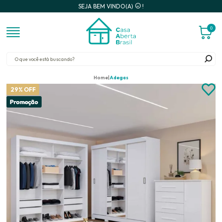
SEJA BEM VINDO(A)
!
0
Home
Adegas
29% OFF