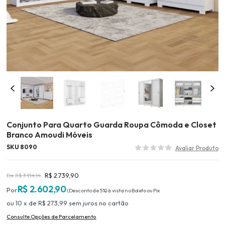
Conjunto Para Quarto Guarda Roupa Cômoda e Closet
Branco Amoudi Móveis
SKU 8090
R$ 2.739,90
R$ 3.914,14
R$ 2.602,90
(Desconto
de
5%)
10
x
de
R$ 273,99
sem juros
no