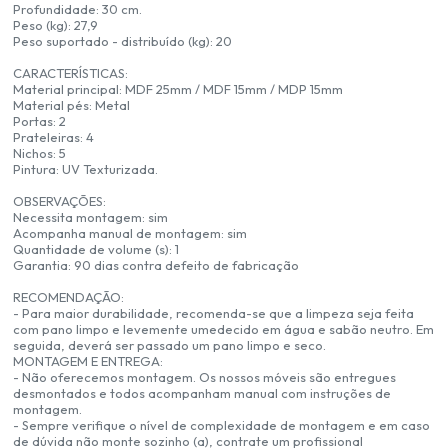
Profundidade: 30 cm.
Peso (kg): 27,9
Peso suportado - distribuído (kg): 20
CARACTERÍSTICAS:
Material principal: MDF 25mm / MDF 15mm / MDP 15mm
Material pés: Metal
Portas: 2
Prateleiras: 4
Nichos: 5
Pintura: UV Texturizada.
OBSERVAÇÕES:
Necessita montagem: sim
Acompanha manual de montagem: sim
Quantidade de volume (s): 1
Garantia: 90 dias contra defeito de fabricação
RECOMENDAÇÃO:
- Para maior durabilidade, recomenda-se que a limpeza seja feita
com pano limpo e levemente umedecido em água e sabão neutro. Em
seguida, deverá ser passado um pano limpo e seco.
MONTAGEM E ENTREGA:
- Não oferecemos montagem. Os nossos móveis são entregues
desmontados e todos acompanham manual com instruções de
montagem.
- Sempre verifique o nível de complexidade de montagem e em caso
de dúvida não monte sozinho (a), contrate um profissional