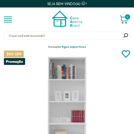
SEJA BEM VINDO(A)
!
0
Home
Artigos esportivos
30% OFF