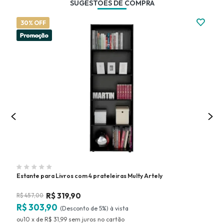
SUGESTÕES DE COMPRA
30% OFF
3
Estante para Livros com 4 prateleiras Multy Artely
Est
R$
319,90
R$
457,00
R$
R$ 303,90
R$
(Desconto
de
5%)
10
x
de
R$ 31,99
sem juros
no