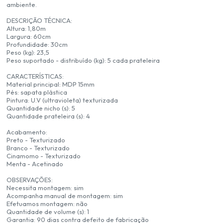
ambiente.
DESCRIÇÃO TÉCNICA:
Altura: 1,80m
Largura: 60cm
Profundidade: 30cm
Peso (kg): 23,5
Peso suportado - distribuído (kg): 5 cada prateleira
CARACTERÍSTICAS:
Material principal: MDP 15mm
Pés: sapata plástica
Pintura: U.V (ultravioleta) texturizada
Quantidade nicho (s): 5
Quantidade prateleira (s): 4
Acabamento:
Preto - Texturizado
Branco - Texturizado
Cinamomo - Texturizado
Menta - Acetinado
OBSERVAÇÕES:
Necessita montagem: sim
Acompanha manual de montagem: sim
Efetuamos montagem: não
Quantidade de volume (s): 1
Garantia: 90 dias contra defeito de fabricação