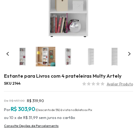
Estante para Livros com 4 prateleiras Multy Artely
SKU 2144
R$ 319,90
R$ 457,00
R$ 303,90
(Desconto
de
5%)
10
x
de
R$ 31,99
sem juros
no