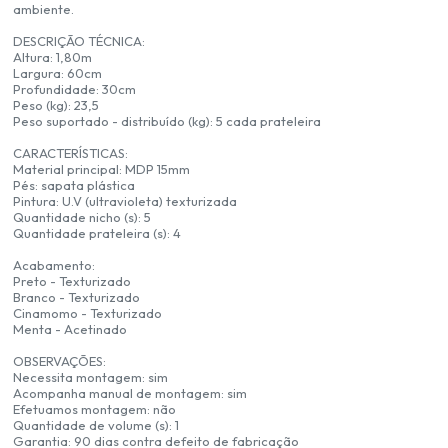
ambiente.
DESCRIÇÃO TÉCNICA:
Altura: 1,80m
Largura: 60cm
Profundidade: 30cm
Peso (kg): 23,5
Peso suportado - distribuído (kg): 5 cada prateleira
CARACTERÍSTICAS:
Material principal: MDP 15mm
Pés: sapata plástica
Pintura: U.V (ultravioleta) texturizada
Quantidade nicho (s): 5
Quantidade prateleira (s): 4
Acabamento:
Preto - Texturizado
Branco - Texturizado
Cinamomo - Texturizado
Menta - Acetinado
OBSERVAÇÕES:
Necessita montagem: sim
Acompanha manual de montagem: sim
Efetuamos montagem: não
Quantidade de volume (s): 1
Garantia: 90 dias contra defeito de fabricação