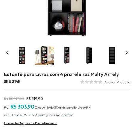
Estante para Livros com 4 prateleiras Multy Artely
SKU 2145
R$ 319,90
R$ 457,00
R$ 303,90
(Desconto
de
5%)
10
x
de
R$ 31,99
sem juros
no