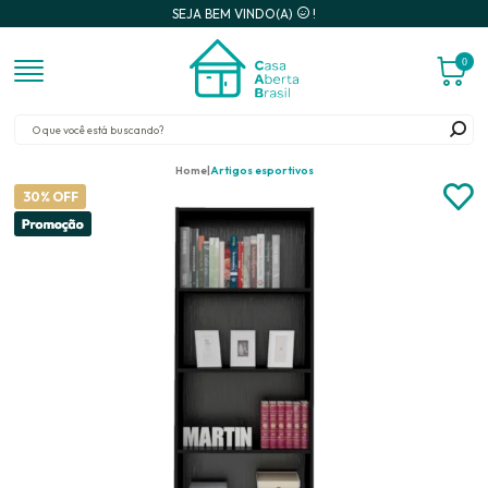
SEJA BEM VINDO(A)
!
0
Home
Artigos esportivos
30% OFF