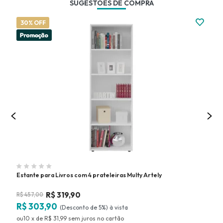
SUGESTÕES DE COMPRA
30% OFF
3
Estante para Livros com 4 prateleiras Multy Artely
Est
R$
319,90
R$
457,00
R$
R$ 303,90
R$
(Desconto
de
5%)
10
x
de
R$ 31,99
sem juros
no