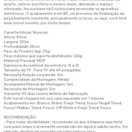
quarto, sala ou escritório e mesmo assim, deixando o espaço
otimizado. Na sua base há 2 nichos para acomodar os aparelhos
eletrônicos. O acabamento é em BP, um processo de finalização da
peça bastante resistente, principalmente a riscos, ou seja, você terá
esse móvel novinho, por muito tempo.
Características Técnicas:
Altura: 89cm
Largura: 120m
Profundidade: 28cm
Peso do Produto (kg): 17kg
Peso máximo que suporta (distribuído): 22kg
Material Principal: MDP
Espessura do material da estrutura: 15 e 12
Tamanho da TV : Para TV até 49 polegadas
Necessita fixação na parede: Sim
Complexidade da Montagem: Média
Acompanha Manual de Montagem: Sim
Necessita de Montagem: Sim
Garantia: 90 dias contra defeito de fabricação
Este móvel chegará em sua casa separado em: 1 Volume
Acabamentos em: Branco: Brilho/ Freijó Trend: fosco/ Nogal Trend:
Fosco/ Malbec Trend: Fosco/ Off White e Freijó Trend: Fosco.
RECOMENDAÇÃO:
- Para maior durabilidade, recomenda-se que a limpeza seja feita
com pano limpo e levemente umedecido em água e sabão neutro. Em
seguida, deverá ser passado um pano limpo e seco.