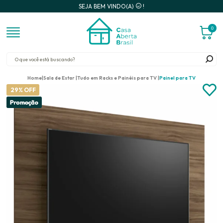
SEJA BEM VINDO(A)
!
0
Home
Sala de Estar
Tudo em Racks e Painéis para TV
Painel para TV
29% OFF