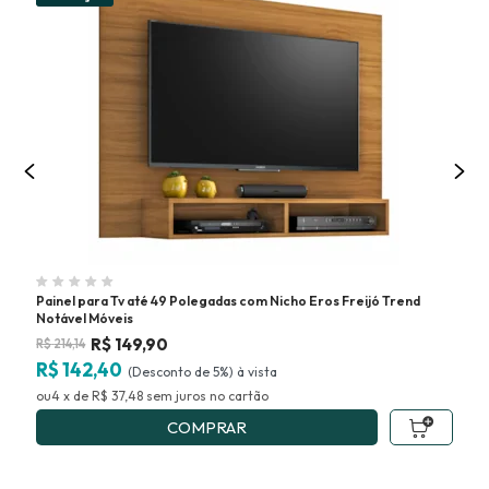
Painel para Tv até 49 Polegadas com Nicho Eros Freijó Trend
Pai
Notável Móveis
Mó
R$
149,90
R$
214,14
R$
R$ 142,40
R$
(Desconto
de
5%)
4
x
de
R$ 37,48
sem juros
no
5
COMPRAR