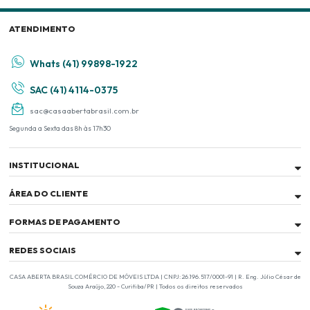
ATENDIMENTO
Whats (41) 99898-1922
SAC (41) 4114-0375
sac@casaabertabrasil.com.br
Segunda a Sexta das 8h às 17h30
INSTITUCIONAL
ÁREA DO CLIENTE
FORMAS DE PAGAMENTO
REDES SOCIAIS
CASA ABERTA BRASIL COMÉRCIO DE MÓVEIS LTDA | CNPJ: 26.196.517/0001-91 | R. Eng. Júlio César de
Souza Araújo, 220 - Curitiba/PR | Todos os direitos reservados