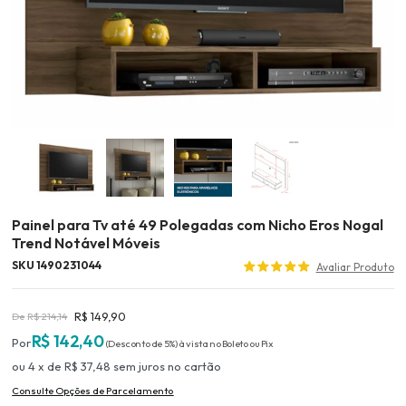
Painel para Tv até 49 Polegadas com Nicho Eros Nogal
Trend Notável Móveis
SKU 1490231044
R$ 149,90
R$ 214,14
R$ 142,40
(Desconto
de
5%)
4
x
de
R$ 37,48
sem juros
no