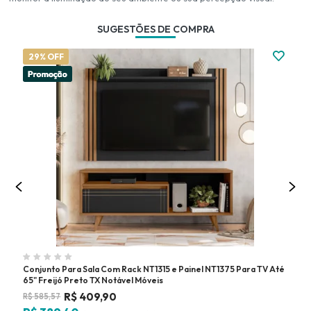
SUGESTÕES DE COMPRA
29% OFF
3
Conjunto Para Sala Com Rack NT1315 e Painel NT1375 Para TV Até
Rac
65" Freijó Preto TX Notável Móveis
Mó
R$
409,90
R$
585,57
R$