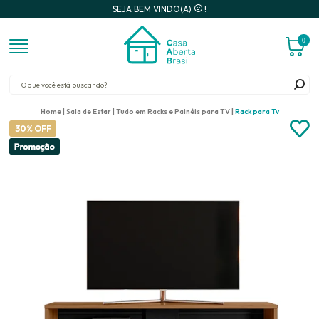
SEJA BEM VINDO(A)
!
0
Home
Sala de Estar
Tudo em Racks e Painéis para TV
Rack para Tv
30% OFF