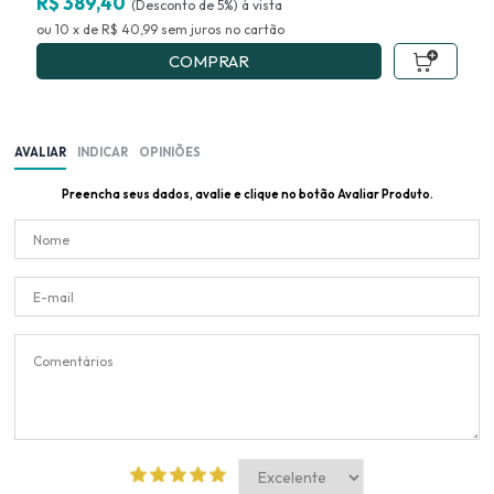
R$ 389,40
R$
(Desconto
de
5%)
10
x
de
R$ 40,99
sem juros
no
COMPRAR
AVALIAR
INDICAR
OPINIÕES
Preencha seus dados, avalie e clique no botão Avaliar Produto.