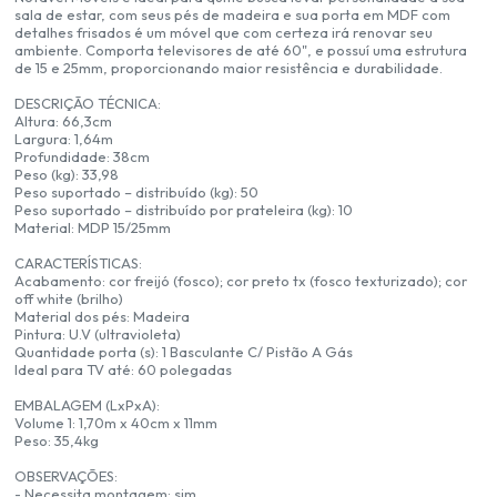
sala de estar, com seus pés de madeira e sua porta em MDF com
detalhes frisados é um móvel que com certeza irá renovar seu
ambiente. Comporta televisores de até 60", e possuí uma estrutura
de 15 e 25mm, proporcionando maior resistência e durabilidade.
DESCRIÇÃO TÉCNICA:
Altura: 66,3cm
Largura: 1,64m
Profundidade: 38cm
Peso (kg): 33,98
Peso suportado – distribuído (kg): 50
Peso suportado – distribuído por prateleira (kg): 10
Material: MDP 15/25mm
CARACTERÍSTICAS:
Acabamento: cor freijó (fosco); cor preto tx (fosco texturizado); cor
off white (brilho)
Material dos pés: Madeira
Pintura: U.V (ultravioleta)
Quantidade porta (s): 1 Basculante C/ Pistão A Gás
Ideal para TV até: 60 polegadas
EMBALAGEM (LxPxA):
Volume 1: 1,70m x 40cm x 11mm
Peso: 35,4kg
OBSERVAÇÕES:
- Necessita montagem: sim