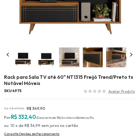
Rack para Sala TV até 60" NT1315 Freijó Trend/Preto tx
Notável Móveis
SKU 4975
R$ 349,90
R$ 499,86
R$ 332,40
(Desconto
de
5%)
10
x
de
R$ 34,99
sem juros
no