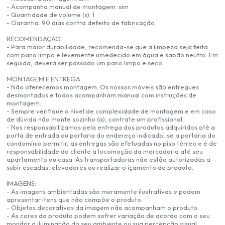
- Acompanha manual de montagem: sim
- Quantidade de volume (s): 1
- Garantia: 90 dias contra defeito de fabricação
RECOMENDAÇÃO:
- Para maior durabilidade, recomenda-se que a limpeza seja feita
com pano limpo e levemente umedecido em água e sabão neutro. Em
seguida, deverá ser passado um pano limpo e seco.
MONTAGEM E ENTREGA:
- Não oferecemos montagem. Os nossos móveis são entregues
desmontados e todos acompanham manual com instruções de
montagem.
- Sempre verifique o nível de complexidade de montagem e em caso
de dúvida não monte sozinho (a), contrate um profissional
- Nos responsabilizamos pela entrega dos produtos adquiridos até a
porta de entrada ou portaria do endereço indicado, se a portaria do
condomínio permitir, as entregas são efetuadas no piso térreo e é de
responsabilidade do cliente a locomoção da mercadoria até seu
apartamento ou casa. As transportadoras não estão autorizadas a
subir escadas, elevadores ou realizar o içamento de produto.
IMAGENS:
- As imagens ambientadas são meramente ilustrativas e podem
apresentar itens que não compõe o produto.
- Objetos decorativos da imagem não acompanham o produto.
- As cores do produto podem sofrer variação de acordo com o seu
monitor a iluminação do seu ambiente ou sua percepção visual.