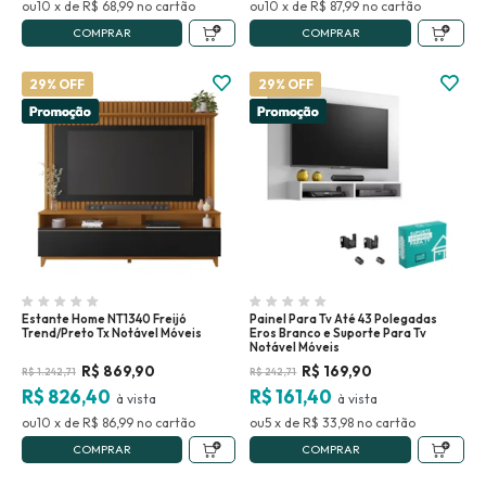
10
x
de
R$ 68,99
no
10
x
de
R$ 87,99
no
COMPRAR
COMPRAR
29% OFF
29% OFF
Estante Home NT1340 Freijó
Painel Para Tv Até 43 Polegadas
Trend/Preto Tx Notável Móveis
Eros Branco e Suporte Para Tv
Notável Móveis
R$
869,90
R$
169,90
R$
1.242,71
R$
242,71
R$ 826,40
R$ 161,40
10
x
de
R$ 86,99
no
5
x
de
R$ 33,98
no
COMPRAR
COMPRAR