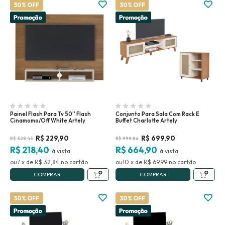
30% OFF
30% OFF
Painel Flash Para Tv 50'' Flash
Conjunto Para Sala Com Rack E
Cinamomo/Off White Artely
Buffet Charlotte Artely
R$
229,90
R$
699,90
R$
328,43
R$
999,86
R$ 218,40
R$ 664,90
7
x
de
R$ 32,84
no
10
x
de
R$ 69,99
no
COMPRAR
COMPRAR
30% OFF
30% OFF