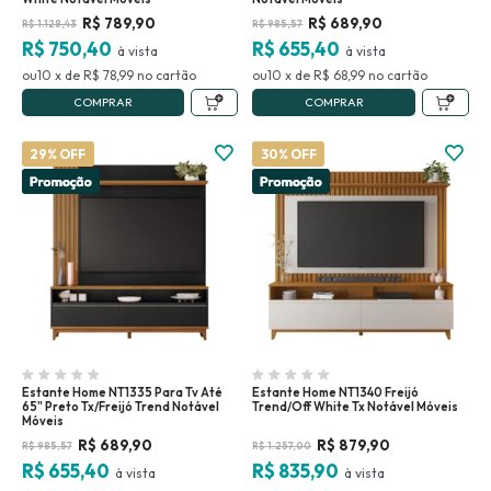
R$
789,90
R$
689,90
R$
1.128,43
R$
985,57
R$ 750,40
R$ 655,40
10
x
de
R$ 78,99
no
10
x
de
R$ 68,99
no
COMPRAR
COMPRAR
29% OFF
30% OFF
Estante Home NT1335 Para Tv Até
Estante Home NT1340 Freijó
65" Preto Tx/Freijó Trend Notável
Trend/Off White Tx Notável Móveis
Móveis
R$
689,90
R$
879,90
R$
985,57
R$
1.257,00
R$ 655,40
R$ 835,90