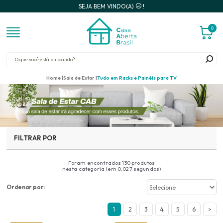
SEJA BEM VINDO(A)
!
0
Home
Sala de Estar
Tudo em Racks e Painéis para TV
FILTRAR POR
Foram encontrados
130 produtos
nesta categoria (em 0,027 segundos)
Ordenar por:
1
2
3
4
5
6
>