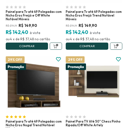
Painel para Tv até 49 Polegadas com
Painel para Tv até 49 Polegadas com
Nicho Eros Freijó e Off White
Nicho Eros Freijó Trend Notável
Notável Móveis
Móveis
R$
149,90
R$
149,90
R$
214,14
R$
214,14
R$ 142,40
R$ 142,40
4
x
de
R$ 37,48
no
4
x
de
R$ 37,48
no
COMPRAR
COMPRAR
29% OFF
29% OFF
Painel para Tv até 49 Polegadas com
Painel Para TV Até 50" Chess Pinho
Nicho Eros Nogal Trend Notável
Ripado/Off White Artely