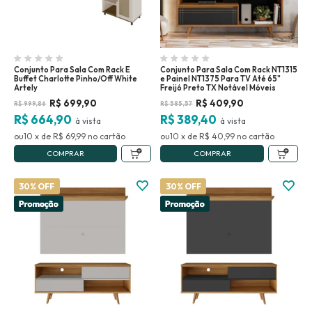
Conjunto Para Sala Com Rack E
Conjunto Para Sala Com Rack NT1315
Buffet Charlotte Pinho/Off White
e Painel NT1375 Para TV Até 65"
Artely
Freijó Preto TX Notável Móveis
R$
699,90
R$
409,90
R$
999,86
R$
585,57
R$ 664,90
R$ 389,40
10
x
de
R$ 69,99
no
10
x
de
R$ 40,99
no
COMPRAR
COMPRAR
30% OFF
30% OFF