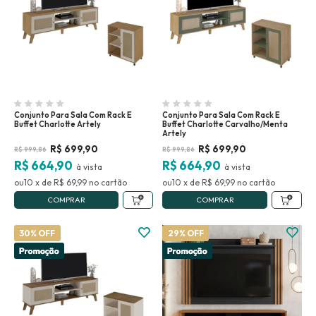
Conjunto Para Sala Com Rack E
Conjunto Para Sala Com Rack E
Buffet Charlotte Artely
Buffet Charlotte Carvalho/Menta
Artely
R$
699,90
R$
699,90
R$
999,86
R$
999,86
R$ 664,90
R$ 664,90
10
x
de
R$ 69,99
no
10
x
de
R$ 69,99
no
COMPRAR
COMPRAR
30% OFF
29% OFF