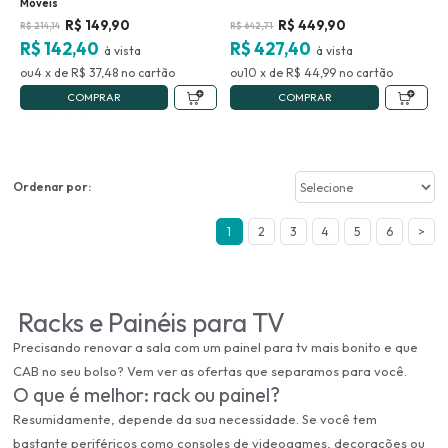
Móveis
R$
149,90
R$
449,90
R$
214,14
R$
642,71
R$ 142,40
R$ 427,40
4
x
de
R$ 37,48
no
10
x
de
R$ 44,99
no
COMPRAR
COMPRAR
Ordenar por:
1
2
3
4
5
6
>
Racks e Painéis para TV
Precisando renovar a sala com um painel para tv mais bonito e que
CAB no seu bolso? Vem ver as ofertas que separamos para você.
O que é melhor: rack ou painel?
Resumidamente, depende da sua necessidade. Se você tem
bastante periféricos como consoles de videogames, decorações ou