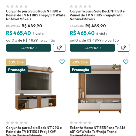
Conjunto para Sala Rack NT1180 e
Conjunto para Sala Rack NT1180 e
Painel de TV NT1185 Freijó/Off White
Painel de TV NT1185 Freijó/Preto
Notável Móveis
Notável Móveis
R$
489,90
R$
489,90
R$
699,86
R$
699,86
R$ 465,40
R$ 465,40
10
x
de
R$ 48,99
no
10
x
de
R$ 48,99
no
COMPRAR
COMPRAR
30% OFF
29% OFF
Conjunto para Sala Rack NT1290 e
Estante Home NT1335 Para Tv Até
Painel de TV NT1305 Freijó Off
65" Of White Tx/Freijó Trend
White Notável Móveis
Notável Móveis