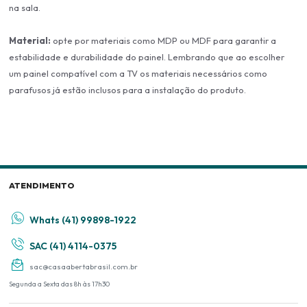
na sala.
Material:
opte por materiais como MDP ou MDF para garantir a
estabilidade e durabilidade do painel. Lembrando que ao escolher
um painel compatível com a TV os materiais necessários como
parafusos já estão inclusos para a instalação do produto.
ATENDIMENTO
Whats (41) 99898-1922
SAC (41) 4114-0375
sac@casaabertabrasil.com.br
Segunda a Sexta das 8h às 17h30