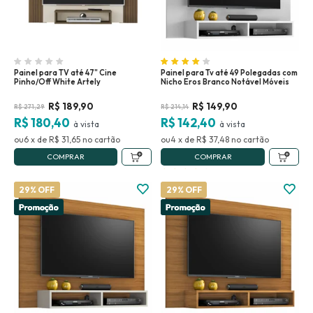
Painel para TV até 47" Cine
Painel para Tv até 49 Polegadas com
Pinho/Off White Artely
Nicho Eros Branco Notável Móveis
R$
189,90
R$
149,90
R$
271,29
R$
214,14
R$ 180,40
R$ 142,40
6
x
de
R$ 31,65
no
4
x
de
R$ 37,48
no
COMPRAR
COMPRAR
29% OFF
29% OFF