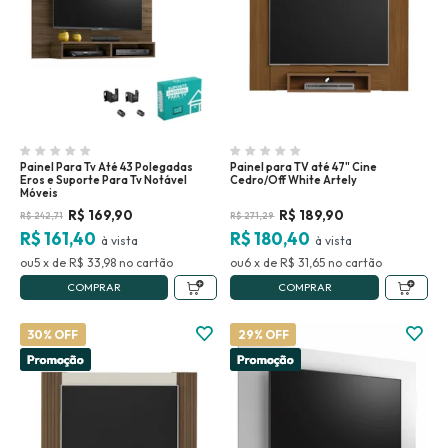
Painel Para Tv Até 43 Polegadas
Painel para TV até 47" Cine
Eros e Suporte Para Tv Notável
Cedro/Off White Artely
Móveis
R$
169,90
R$
189,90
R$
242,71
R$
271,29
R$ 161,40
R$ 180,40
5
x
de
R$ 33,98
no
6
x
de
R$ 31,65
no
COMPRAR
COMPRAR
30% OFF
29% OFF