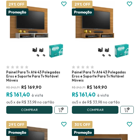
29% OFF
29% OFF
Painel Para Tv Até 43 Polegadas
Painel Para Tv Até 43 Polegadas
Eros e Suporte Para Tv Notável
Eros e Suporte Para Tv Notável
Móveis
Móveis
R$
169,90
R$
169,90
R$
242,71
R$
242,71
R$ 161,40
R$ 161,40
5
x
de
R$ 33,98
no
5
x
de
R$ 33,98
no
COMPRAR
COMPRAR
29% OFF
30% OFF